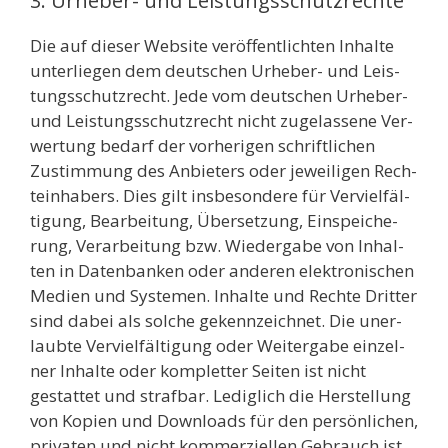
3. Urheber- und Leistungsschutzrechte
Die auf die­ser Web­site ver­öf­fent­lich­ten Inhal­te
unter­lie­gen dem deut­schen Urhe­ber- und Leis­
tungs­schutz­recht. Jede vom deut­schen Urhe­ber-
und Leis­tungs­schutz­recht nicht zuge­las­se­ne Ver­
wer­tung bedarf der vor­he­ri­gen schrift­li­chen
Zustim­mung des Anbie­ters oder jewei­li­gen Rech­
te­inha­bers. Dies gilt ins­be­son­de­re für Ver­viel­fäl­
ti­gung, Bear­bei­tung, Über­set­zung, Ein­spei­che­
rung, Ver­ar­bei­tung bzw. Wie­der­ga­be von Inhal­
ten in Daten­ban­ken oder ande­ren elek­tro­ni­schen
Medi­en und Sys­te­men. Inhal­te und Rech­te Drit­ter
sind dabei als sol­che gekenn­zeich­net. Die uner­
laub­te Ver­viel­fäl­ti­gung oder Wei­ter­ga­be ein­zel­
ner Inhal­te oder kom­plet­ter Sei­ten ist nicht
gestat­tet und straf­bar. Ledig­lich die Her­stel­lung
von Kopien und Down­loads für den per­sön­li­chen,
pri­va­ten und nicht kom­mer­zi­el­len Gebrauch ist