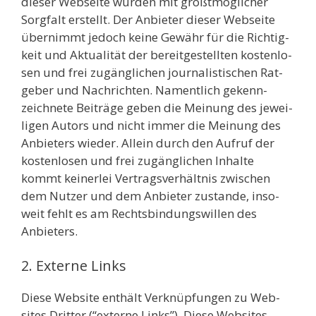
die­ser Web­sei­te wur­den mit größt­mög­li­cher
Sorg­falt erstellt. Der Anbie­ter die­ser Web­sei­te
über­nimmt jedoch kei­ne Gewähr für die Rich­tig­
keit und Aktua­li­tät der bereit­ge­stell­ten kos­ten­lo­
sen und frei zugäng­li­chen jour­na­lis­ti­schen Rat­
ge­ber und Nach­rich­ten. Nament­lich gekenn­
zeich­ne­te Bei­trä­ge geben die Mei­nung des jewei­
li­gen Autors und nicht immer die Mei­nung des
Anbie­ters wie­der. Allein durch den Auf­ruf der
kos­ten­lo­sen und frei zugäng­li­chen Inhal­te
kommt kei­ner­lei Ver­trags­ver­hält­nis zwi­schen
dem Nut­zer und dem Anbie­ter zustan­de, inso­
weit fehlt es am Rechts­bin­dungs­wil­len des
Anbie­ters.
2. Externe Links
Die­se Web­site ent­hält Ver­knüp­fun­gen zu Web­
sites Drit­ter (“exter­ne Links”). Die­se Web­sites