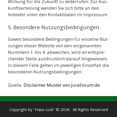
Wir­kung für die Zukunft zu wider­ru­fen. Zur Aus­
kunfts­er­tei­lung wen­den Sie sich bit­te an den
Anbie­ter unter den Kon­takt­da­ten im Impres­sum.
5. Besondere Nutzungsbedingungen
Soweit beson­de­re Bedin­gun­gen für ein­zel­ne Nut­
zun­gen die­ser Web­site von den vor­ge­nann­ten
Num­mern 1. bis 4. abwei­chen, wird an ent­spre­
chen­der Stel­le aus­drück­lich dar­auf hin­ge­wie­sen.
In die­sem Fal­le gel­ten im jewei­li­gen Ein­zel­fall die
beson­de­ren Nut­zungs­be­din­gun­gen.
Quel­le:
Dis­clai­mer Mus­ter von JuraForum.de
.
Copyright by "Haus Lück" © 2026 · All Rights Reserved