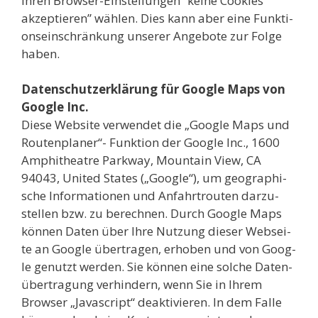
Ihren Brow­ser-Ein­stel­lun­gen “kei­ne Coo­kies
akzep­tie­ren” wäh­len. Dies kann aber eine Funk­ti­
ons­ein­schrän­kung unse­rer Ange­bo­te zur Fol­ge
haben.
Daten­schutz­er­klä­rung für Goog­le Maps von
Goog­le Inc.
Die­se Web­site ver­wen­det die „Goog­le Maps und
Rou­ten­pla­ner“- Funk­ti­on der Goog­le Inc., 1600
Amphi­theat­re Park­way, Moun­tain View, CA
94043, United Sta­tes („Goog­le“), um geo­gra­phi­
sche Infor­ma­tio­nen und Anfahrt­rou­ten dar­zu­
stel­len bzw. zu berech­nen. Durch Goog­le Maps
kön­nen Daten über Ihre Nut­zung die­ser Web­sei­
te an Goog­le über­tra­gen, erho­ben und von Goog­
le genutzt wer­den. Sie kön­nen eine sol­che Daten­
über­tra­gung ver­hin­dern, wenn Sie in Ihrem
Brow­ser „Java­script“ deak­ti­vie­ren. In dem Fal­le