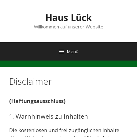
Zum
Inhalt
Haus Lück
springen
Willkommen auf unserer Website
Menü
Disclaimer
(Haf­tungs­aus­schluss)
1. Warnhinweis zu Inhalten
Die kos­ten­lo­sen und frei zugäng­li­chen Inhal­te