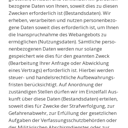
be­zo­ge­ne Daten von Ihnen, soweit dies zu die­sen
Zwe­cken erfor­der­lich ist (Bestands­da­ten). Wir
erhe­ben, ver­ar­bei­ten und nut­zen per­so­nen­be­zo­
ge­ne Daten soweit dies erfor­der­lich ist, um Ihnen
die Inan­spruch­nah­me des Web­an­ge­bots zu
ermög­li­chen (Nut­zungs­da­ten). Sämt­li­che per­so­
nen­be­zo­ge­nen Daten wer­den nur solan­ge
gespei­chert wie dies für den geann­ten Zweck
(Bear­bei­tung Ihrer Anfra­ge oder Abwick­lung
eines Ver­trags) erfor­der­lich ist. Hier­bei wer­den
steu­er- und han­dels­recht­li­che Auf­be­wah­rungs­
fris­ten berück­sich­tigt. Auf Anord­nung der
zustän­di­gen Stel­len dür­fen wir im Ein­zel­fall Aus­
kunft über die­se Daten (Bestands­da­ten) ertei­len,
soweit dies für Zwe­cke der Straf­ver­fol­gung, zur
Gefah­ren­ab­wehr, zur Erfül­lung der gesetz­li­chen
Auf­ga­ben der Ver­fas­sungs­schutz­be­hör­den oder
des Mili­tä­ri­schen Abschirm­diens­tes oder zur