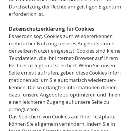
Durch­set­zung der Rech­te am geis­ti­gen Eigen­tum
erfor­der­lich ist.
Daten­schutz­er­klä­rung für Coo­kies
Es wer­den sog. Coo­kies zum Wie­der­erken­nen
mehr­fa­cher Nut­zung unse­res Ange­bots durch
den­sel­ben Nut­zer ein­ge­setzt. Coo­kies sind klei­ne
Text­da­tei­en, die Ihr Inter­net-Brow­ser auf Ihrem
Rech­ner ablegt und spei­chert. Wenn Sie unse­re
Sei­te erneut auf­ru­fen, geben die­se Coo­kies Infor­
ma­tio­nen ab, um Sie auto­ma­tisch wie­der­zu­er­
ken­nen. Die so erlang­ten Infor­ma­tio­nen die­nen
dazu, unse­re Ange­bo­te zu opti­mie­ren und Ihnen
einen leich­te­ren Zugang auf unse­re Sei­te zu
ermög­li­chen.
Das Spei­chern von Coo­kies auf Ihrer Fest­plat­te
kön­nen Sie all­ge­mein ver­hin­dern, indem Sie in