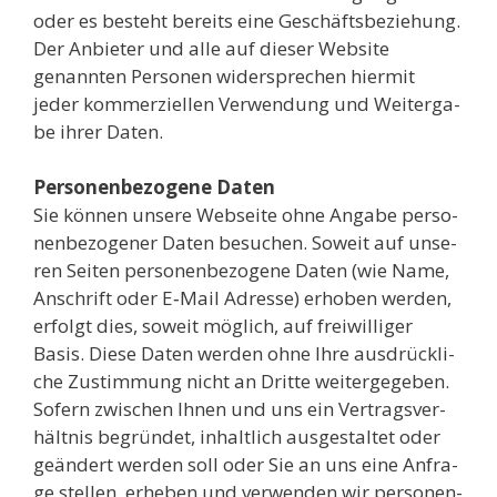
oder es besteht bereits eine Geschäfts­be­zie­hung.
Der Anbie­ter und alle auf die­ser Web­site
genann­ten Per­so­nen wider­spre­chen hier­mit
jeder kom­mer­zi­el­len Ver­wen­dung und Wei­ter­ga­
be ihrer Daten.
Per­so­nen­be­zo­ge­ne Daten
Sie kön­nen unse­re Web­sei­te ohne Anga­be per­so­
nen­be­zo­ge­ner Daten besu­chen. Soweit auf unse­
ren Sei­ten per­so­nen­be­zo­ge­ne Daten (wie Name,
Anschrift oder E‑Mail Adres­se) erho­ben wer­den,
erfolgt dies, soweit mög­lich, auf frei­wil­li­ger
Basis. Die­se Daten wer­den ohne Ihre aus­drück­li­
che Zustim­mung nicht an Drit­te wei­ter­ge­ge­ben.
Sofern zwi­schen Ihnen und uns ein Ver­trags­ver­
hält­nis begrün­det, inhalt­lich aus­ge­stal­tet oder
geän­dert wer­den soll oder Sie an uns eine Anfra­
ge stel­len, erhe­ben und ver­wen­den wir per­so­nen­