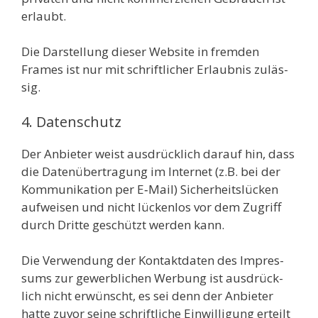
erlaubt.
Die Dar­stel­lung die­ser Web­site in frem­den
Frames ist nur mit schrift­li­cher Erlaub­nis zuläs­
sig.
4. Datenschutz
Der Anbie­ter weist aus­drück­lich dar­auf hin, dass
die Daten­über­tra­gung im Inter­net (z.B. bei der
Kom­mu­ni­ka­ti­on per E‑Mail) Sicher­heits­lü­cken
auf­wei­sen und nicht lücken­los vor dem Zugriff
durch Drit­te geschützt wer­den kann.
Die Ver­wen­dung der Kon­takt­da­ten des Impres­
sums zur gewerb­li­chen Wer­bung ist aus­drück­
lich nicht erwünscht, es sei denn der Anbie­ter
hat­te zuvor sei­ne schrift­li­che Ein­wil­li­gung erteilt