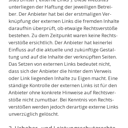
unter­lie­gen der Haf­tung der jewei­li­gen Betrei­
ber. Der Anbie­ter hat bei der erst­ma­li­gen Ver­
knüp­fung der exter­nen Links die frem­den Inhal­te
dar­auf­hin über­prüft, ob etwa­ige Rechts­ver­stö­ße
bestehen. Zu dem Zeit­punkt waren kei­ne Rechts­
ver­stö­ße ersicht­lich. Der Anbie­ter hat kei­ner­lei
Ein­fluss auf die aktu­el­le und zukünf­ti­ge Gestal­
tung und auf die Inhal­te der ver­knüpf­ten Sei­ten.
Das Set­zen von exter­nen Links bedeu­tet nicht,
dass sich der Anbie­ter die hin­ter dem Ver­weis
oder Link lie­gen­den Inhal­te zu Eigen macht. Eine
stän­di­ge Kon­trol­le der exter­nen Links ist für den
Anbie­ter ohne kon­kre­te Hin­wei­se auf Rechts­ver­
stö­ße nicht zumut­bar. Bei Kennt­nis von Rechts­
ver­stö­ßen wer­den jedoch der­ar­ti­ge exter­ne Links
unver­züg­lich gelöscht.