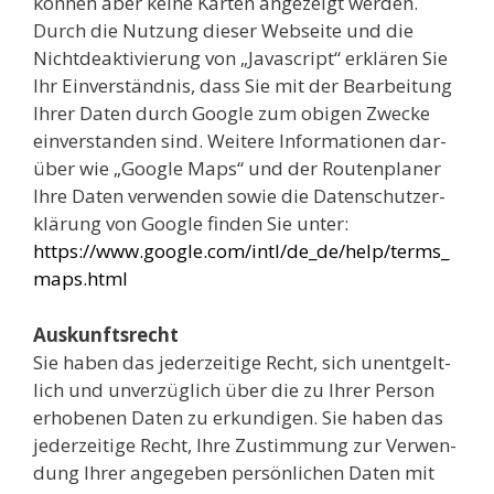
kön­nen aber kei­ne Kar­ten ange­zeigt wer­den.
Durch die Nut­zung die­ser Web­sei­te und die
Nicht­deak­ti­vie­rung von „Java­script“ erklä­ren Sie
Ihr Ein­ver­ständ­nis, dass Sie mit der Bear­bei­tung
Ihrer Daten durch Goog­le zum obi­gen Zwe­cke
ein­ver­stan­den sind. Wei­te­re Infor­ma­tio­nen dar­
über wie „Goog­le Maps“ und der Rou­ten­pla­ner
Ihre Daten ver­wen­den sowie die Daten­schutz­er­
klä­rung von Goog­le fin­den Sie unter:
https://www.google.com/intl/de_de/help/terms_
maps.html
Aus­kunfts­recht
Sie haben das jeder­zei­ti­ge Recht, sich unent­gelt­
lich und unver­züg­lich über die zu Ihrer Per­son
erho­be­nen Daten zu erkun­di­gen. Sie haben das
jeder­zei­ti­ge Recht, Ihre Zustim­mung zur Ver­wen­
dung Ihrer ange­ge­ben per­sön­li­chen Daten mit